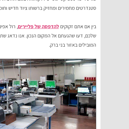
סטנדרטים מחמירים ומחזיק ברשותו ציוד חדיש וחומר
בין אם אתם זקוקים
להדפסה של פליירים
, רול אפ
שלכם, דעו שהגעתם אל המקום הנכון. אנו נדאג שת
המובילים באזור בני ברק.
Tal Meiri
z
אתר מסודר ומאורגן עם שלל הסברים מפורטי
השירותים.
על סוגי ההדפסה\יצירה