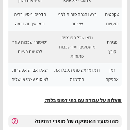
CMYK - לא RGB
הפתעות בגוון
טקסטים
בצעו הגהה סופית לפני
הדפיסו ניסיון בבית
וטעויות
שליחה
וראו איך זה נראה
ודאו שכל הפונטים
סגירת
"שיטוח" שכבות עוזר
מוטמעים, ואין שכבות
קובץ
למניעת בעיות
פתוחות
זמן
ודאו מראש מתי תקבלו את
שאלו אם יש אפשרות
אספקה
ההזמנה
לאיסוף עצמי או שליח
שאלות על עבודה עם בתי דפוס בלוד:
מהו מועד האספקה של מוצרי הדפוס?