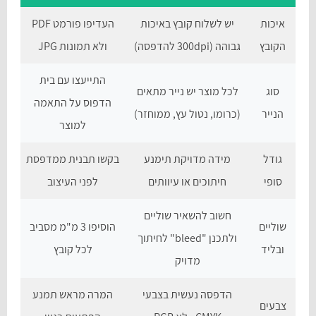
איכות
יש לשלוח קובץ באיכות
העדיפו פורמט PDF
הקובץ
גבוהה (300dpi להדפסה)
ולא תמונות JPG
התייעצו עם בית
סוג
לכל מוצר יש נייר מתאים
הדפוס על התאמה
הנייר
(כרומו, נטול עץ, ממוחזר)
למוצר
גודל
מידה מדויקת תימנע
בקשו תבנית ממדפסת
סופי
חיתוכים או עיוותים
לפני העיצוב
חשוב להשאיר שוליים
שוליים
הוסיפו 3 מ"מ מסביב
ולתכנן "bleed" לחיתוך
ובליד
לכל קובץ
מדויק
הדפסה נעשית בצבעי
המרה מראש תמנע
צבעים