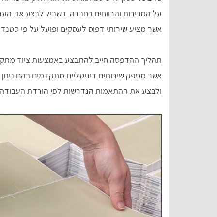
על המכירות והרווחים בחברה. בשביל לבצע את העב
אשר מציע שירותי דפוס לעסקים ופועל על פי סטנדר
תהליך ההדפסה חייב להתבצע באמצעות ציוד מתקדם
אשר מספק שירותים דיגיטליים מתקדמים בהם ניתן לש
Tal Meiri
z
ולבצע את ההתאמות הנדרשות לפי הורדת העבודה 
אתר מסודר ומאורגן עם שלל הסברים מפורטי
השירותים.
על סוגי ההדפסה\יצירה