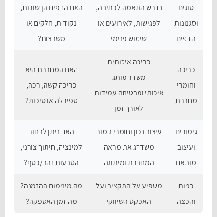
סוגים
נדרש התאמה לכתיבה,
האם הדפים הן שורות,
וסגנונות
לפגישות, לאירועים או
נקודות, חלקים או
הדפים
שימוש פנימי
משבצות?
כריכה איכותית
כריכה
האם המחברת היא
משדר מותג
וחומרי
כריכה קשה, רכה,
איכותי ומבטיחה עמידות
מחברת
ספירלה או סיכות?
לאורך זמן
גימורים
עיצוב נכון וחומרי גימור
האם ניתן לבחור
ועיצוב
משדרג את מראה
למינציה, חיתוך צורני,
מותאם
המחברת ומיתוגה
הטבעות זהב/כסף?
כמות
משפיע על התקציב ועל
מה מינימום ההזמנה?
והפצה
האפקט השיווקי
מה זמן האספקה?