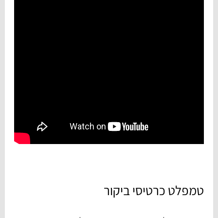
טמפלט כרטיסי ביקור