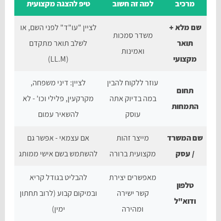
מרכיב
למה זה חשוב
טיפ להצגה מקצועית
שם מלא +
לציין "עו"ד" לפני השם, או
משדר סמכות
תואר
לשלב תואר מתקדם
ואמינות
מקצועי
(LL.M)
עוזר ללקוח להבין
לציין: דיני משפחה,
תחום
במה בדיוק אתה
מקרקעין, פלילי וכו' - לא
התמחות
עוסק
להשאיר עמום
שם המשרד
מייצר זהות
אם עצמאי - אפשר גם
/ עסק
מקצועית ברורה
להשתמש בשם אישי ממותג
מאפשרים יצירת
להבליט בגודל קריא
טלפון
קשר ישירה
ובמיקום קבוע (לרוב תחתון
ודוא"ל
ומהירה
ימין)