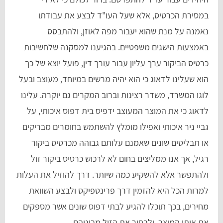
במסירת הכרטיס, אלא שעל העו"ד לבצע את עבודתו
נאמנה על מנת שהוא יעבור מפה לאוזן, ולהתבסס
באמצעות הישגים משפטיים. בהגיענו למסקנה שלחשיבות
כרטיס הביקור ערך עליון עבור עורך דין, פועל יוצא של כך
הוא שעלינו לדאוג כי הוא יהיה מרשים במיוחד, מעוצב ובעל
לוגו המשרד, משדר רצינות וברוב המקרים גם יוקרה. עלינו
לדאוג כי את המוצר המעוצב ידפיס בית דפוס איכותי, על
גביי ניר איכותי ואפילו מומלץ להשתמש בחומרים מבריקים
או תבליטים שונים שאמנם עלותם גבוהה מכרטיס ביקור
רגיל, אך אנו ממליצים בחום לא לרכוש כרטיס ביקור זול
ולהתפשר אלא להשקיע כמה שיותר. דרך להוזיל את העלות
למרות הכל היא להזמין דרך פרינטפיקס ולבצע השוואת
מחירים, בכך תוכלו להגיע לבתי דפוס שונים אשר מספקים
את אותו המוצר, ולבחור את הזול מביניהם.