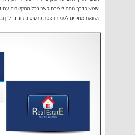
וישמש כדרך נוחה ליצירת קשר בכל התקשרות עתידי
השוואת מחירים לפני הדפסת כרטיס ביקור נדל"ן וב
Tal Meiri
z
אתר מסודר ומאורגן עם שלל הסברים מפורטי
השירותים.
על סוגי ההדפסה\יצירה