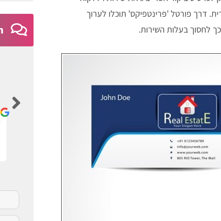
ת. דרך פורטל 'פרינטפיקס' תוכלו לערוך
כך לחסוך בעלות השירות.
ח
Ayelet Nativ
ם
אתר נגיש וברור
א