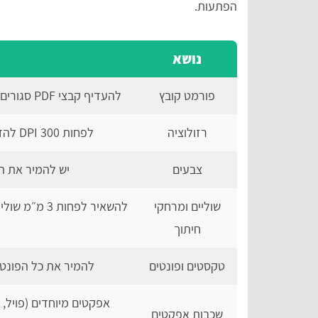
הפתעות.
נושא
פורמט קובץ
להעדיף קבצי PDF סגורים (Press Quality), או קבצי TIFF באיכות גבוהה
רזולוציה
לפחות 300 DPI להדפסה חדה וברורה - גם לטקסטים קטנים
צבעים
יש להמיר את הקובץ לצבעי
שוליים ומרחקי
חיתוך
טקסטים ופונטים
להמיר את כל הפונטים
אפקטים מיוחדים (פויל, 
שכבות אפקטים